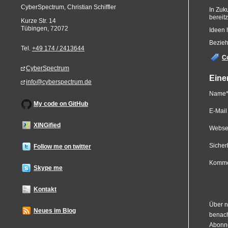
CyberSpectrum, Christian Schiffler
In Zuk
bereit
Kurze Str. 14
Tübingen
,
72072
Ideen 
Bezieh
Tel.
+49 174 / 2413644
C
CyberSpectrum
Eine
info@cyberspectrum.de
Pflicht
Name
My code on GitHub
Pflicht
E-Mail 
XINGified
Webse
Pflicht
Sicher
Follow me on twitter
Pflicht
Komme
Skype me
Kontakt
Über n
Neues im Blog
benach
Abonne