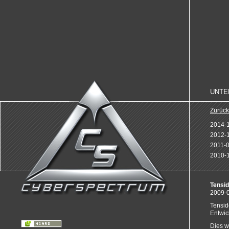
NAVI
ÜBER
UNTE
Zurück
2014-1
2012-1
2011-0
2010-1
Tensid
2009-0
Tensid
Entwick
Dies w