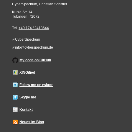
CyberSpectrum, Christian Schiffler
Kurze Str. 14
Tübingen
,
72072
Tel.
+49 174 / 2413644
CyberSpectrum
info@cyberspectrum.de
My code on GitHub
XINGified
Follow me on twitter
Skype me
Kontakt
Neues im Blog