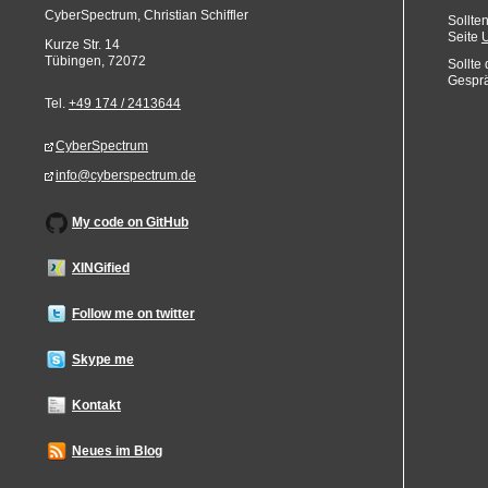
CyberSpectrum, Christian Schiffler
Sollte
Seite
Kurze Str. 14
Tübingen
,
72072
Sollte
Gesprä
Tel.
+49 174 / 2413644
CyberSpectrum
info@cyberspectrum.de
My code on GitHub
XINGified
Follow me on twitter
Skype me
Kontakt
Neues im Blog