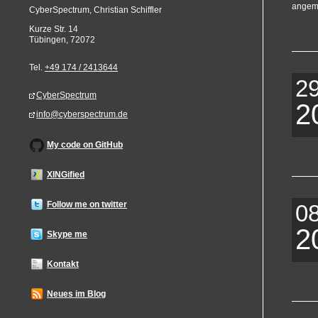
angeme
CyberSpectrum, Christian Schiffler
Kurze Str. 14
Tübingen
,
72072
Tel.
+49 174 / 2413644
29
CyberSpectrum
2
info@cyberspectrum.de
My code on GitHub
XINGified
Follow me on twitter
0
2
Skype me
Kontakt
Neues im Blog